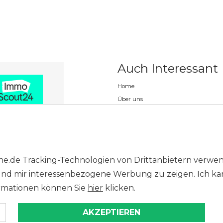
Auch Interessant
Home
Über uns
Verkaufen
Kaufen
Immobilienbewertung
ruhe.de Tracking-Technologien von Drittanbietern ver
n und mir interessenbezogene Werbung zu zeigen. Ich ka
ormationen können Sie
hier
klicken.
AKZEPTIEREN