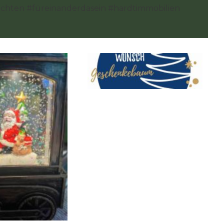
chten #füreinanderdasein #hardtimmobilien