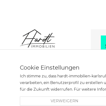
Hardt Immobilien GbR
Kirchstraße 1
Cookie Einstellungen
76689 Karlsdorf-Neuthard
Ich stimme zu, dass hardt-immobilien-karls
Telefon: 07249-2080060
verarbeiten, ein Benutzerprofil zu erstelle
E-Mail: info@hardt-immobilien-
karlsruhe.de
für die Zukunft widerrufen. Für weitere Inf
Termin nach Vereinbarung.
VERWEIGERN