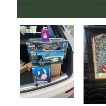
#stadtstutensee #makler #stutensee #weihna